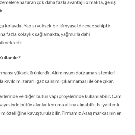
lzemelere nazaran çok daha fazla avantajlı olmakta, geniş
r.
kolaydır. Yapısı yüksek bir kimyasal dirence sahiptir.
aha fazla kolaylık sağlamakta, yağmurla dahi
ilmektedir.
llanılır?
rmansı yüksek ürünlerdir. Alüminyum doğrama sistemleri
kıvılcım, zararlı gaz salınımı çıkarmaması ile öne çıkar.
lerinde ve diğer bütün yapı projelerinde kullanılabilir. Cam
ayesinde bütün alanlar koruma altına alınabilir. Isı yalıtımlı
tım özelliğine kavuşturulabilir. Firmamız Asaş markasının en
.