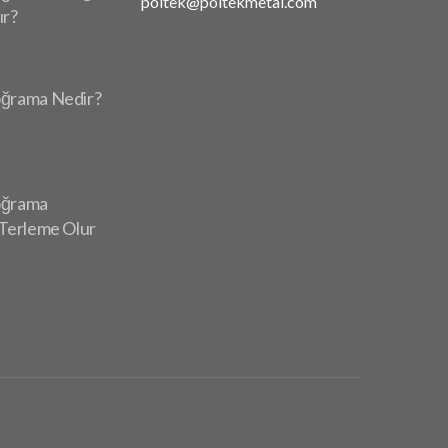
poltek@poltekmetal.com
ır?
ğrama Nedir?
oğrama
Terleme Olur