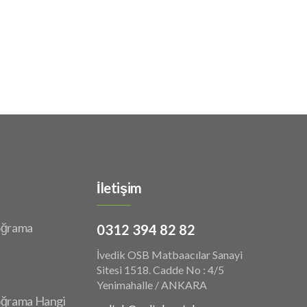
İletişim
oğrama
0312 394 82 82
İvedik OSB Matbaacılar Sanayi
Sitesi 1518. Cadde No : 4/5
Yenimahalle / ANKARA
ğrama Hangi