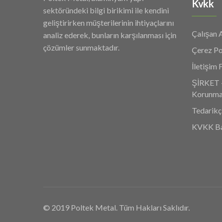
Kvkk
sektöründeki bilgi birikimi ile kendini
geliştirirken müşterilerinin ihtiyaçlarını
Çalışan 
analiz ederek, bunların karşılanması için
çözümler sunmaktadır.
Çerez Po
İletişim
ŞİRKET – 
Korunmas
Tedarikç
KVKK Ba
© 2019 Poltek Metal. Tüm Hakları Saklıdır.