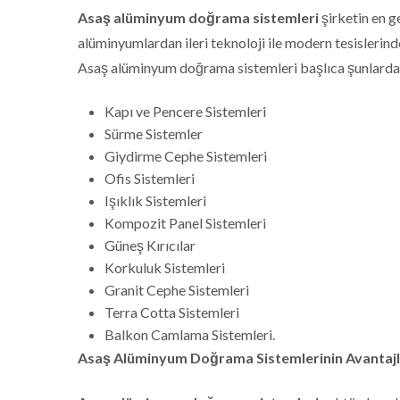
Asaş alüminyum doğrama sistemleri
şirketin en g
alüminyumlardan ileri teknoloji ile modern tesisleri
Asaş alüminyum doğrama sistemleri başlıca şunlarda
Kapı ve Pencere Sistemleri
Sürme Sistemler
Giydirme Cephe Sistemleri
Ofis Sistemleri
Işıklık Sistemleri
Kompozit Panel Sistemleri
Güneş Kırıcılar
Korkuluk Sistemleri
Granit Cephe Sistemleri
Terra Cotta Sistemleri
Balkon Camlama Sistemleri.
Asaş Alüminyum Doğrama Sistemlerinin Avantajla