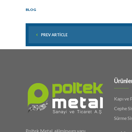
BLOG
PREV ARTICLE
Ürünle
Kapı ve 
Cephe Si
Sürme Si
Poltek Metal, alüminyum yapı