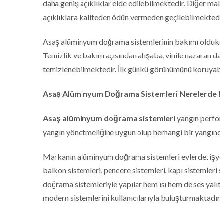
daha geniş açıklıklar elde edilebilmektedir. Diğer ma
açıklıklara kaliteden ödün vermeden geçilebilmektedi
Asaş alüminyum doğrama sistemlerinin bakımı oldukça 
Temizlik ve bakım açısından ahşaba, vinile nazaran d
temizlenebilmektedir. İlk günkü görünümünü koruyab
Asaş Alüminyum Doğrama Sistemleri Nerelerde Ku
Asaş alüminyum doğrama sistemleri
yangın perfo
yangın yönetmeliğine uygun olup herhangi bir yangında 
Markanın alüminyum doğrama sistemleri evlerde, işyer
balkon sistemleri, pencere sistemleri, kapı sistemleri s
doğrama sistemleriyle yapılar hem ısı hem de ses yalı
modern sistemlerini kullanıcılarıyla buluşturmaktadır