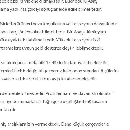
 çok özelliğiyle öne çıkmaktadır. Eğer doğru Asaş
ama yapılırsa çok iyi sonuçlar elde edilebilmektedir.
rketin ürünleri hava koşullarına ve korozyona dayanıklıdır.
ona karşı önlem alınabilmektedir. Bir Asaş alüminyum
süre ayakta kalabilmektedir. Yüksek korozyon riski
artnamelere uygun şekilde gerçekleştirilebilmektedir.
ıcaklıklarda mekanik özelliklerini koruyabilmektedir.
temleri hiçbir değişikliğe maruz kalmadan standart ölçülerini
yan plastikler birlikte uzayıp kısalabilmektedir.
rde üretilebilmektedir. Profiller hafif ve dayanıklı olmaları
Bu sayede mimarlara isteğe göre özelleştirilmiş tasarım
mektedir.
iş aralıklara izin vermektedir. Daha küçük çerçevelerle