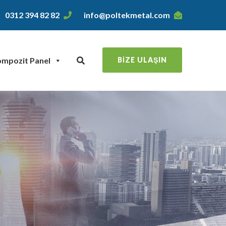
0312 394 82 82
info@poltekmetal.com
mpozit Panel
BIZE ULAŞIN